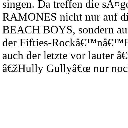
singen. Da treffen die sÃ¤
RAMONES nicht nur auf di
BEACH BOYS, sondern auch
der Fifties-Rockâ€™nâ€™Ro
auch der letzte vor lauter
â€žHully Gullyâ€œ nur noc