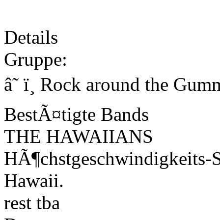
Details
Gruppe:
â˜ ï¸ Rock around the Gum
BestÃ¤tigte Bands
THE HAWAIIANS
HÃ¶chstgeschwindigkeits-
Hawaii.
rest tba