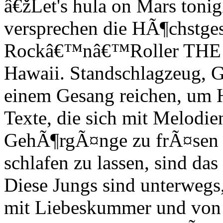
â€žLet's hula on Mars toni
versprechen die HÃ¶chstge
Rockâ€™nâ€™Roller THE
Hawaii. Standschlagzeug, Gi
einem Gesang reichen, um 
Texte, die sich mit Melodien
GehÃ¶rgÃ¤nge zu frÃ¤sen u
schlafen zu lassen, sind das 
Diese Jungs sind unterwegs
mit Liebeskummer und von 