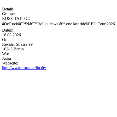
Details
Gruppe:
ROSE TATTOO
â€œRockâ€™Nâ€™Roll outlaws â€“ one last rideâ€ EU Tour 2026
Datum:
18.08.2026
Ort:
Revaler Strasse 99
10245 Berlin
Wo:
Astra
Webseite:
http://www.astra-berlin.de/