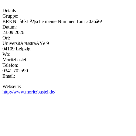
Details
Gruppe:
BRKN | â€žLÃ¶sche meine Nummer Tour 2026â€³
Datum:
23.09.2026
Ort:
UniversitÃ¤tsstraÃŸe 9
04109 Leipzig
Wo:
Moritzbastei
Telefon:
0341.702590
Email:
Webseite:
http://www.moritzbastei.de/