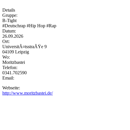
Details
Gruppe:
B-Tight
#Deutschrap #Hip Hop #Rap
Datum:
26.09.2026
Ort:
UniversitÃ¤tsstraÃŸe 9
04109 Leipzig
Wo:
Moritzbastei
Telefon:
0341.702590
Email:
Webseite:
http://www.moritzbastei.de/