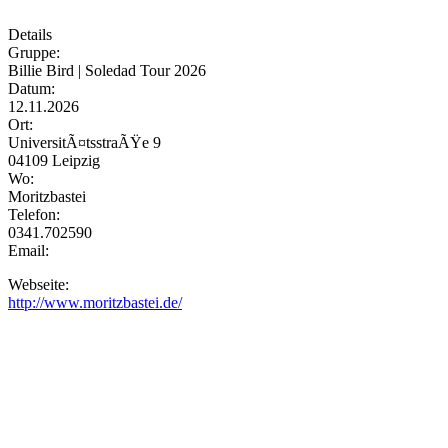
Details
Gruppe:
Billie Bird | Soledad Tour 2026
Datum:
12.11.2026
Ort:
UniversitÃ¤tsstraÃŸe 9
04109 Leipzig
Wo:
Moritzbastei
Telefon:
0341.702590
Email:
Webseite:
http://www.moritzbastei.de/