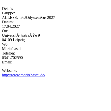
Details
Gruppe:
ALLESS. | â€žOdysseeâ€œ 2027
Datum:
17.04.2027
Ort:
UniversitÃ¤tsstraÃŸe 9
04109 Leipzig
Wo:
Moritzbastei
Telefon:
0341.702590
Email:
Webseite:
http://www.moritzbastei.de/