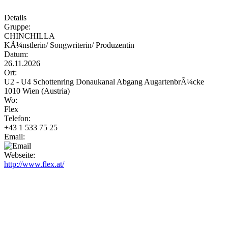
Details
Gruppe:
CHINCHILLA
KÃ¼nstlerin/ Songwriterin/ Produzentin
Datum:
26.11.2026
Ort:
U2 - U4 Schottenring Donaukanal Abgang AugartenbrÃ¼cke
1010 Wien (Austria)
Wo:
Flex
Telefon:
+43 1 533 75 25
Email:
Webseite:
http://www.flex.at/