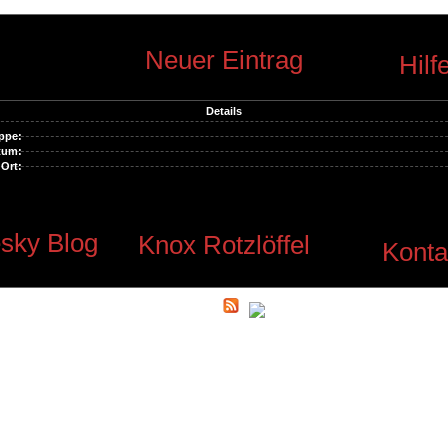
Neuer Eintrag
Hilf
Details
ppe:
tum:
Ort:
sky Blog
Knox Rotzlöffel
Konta