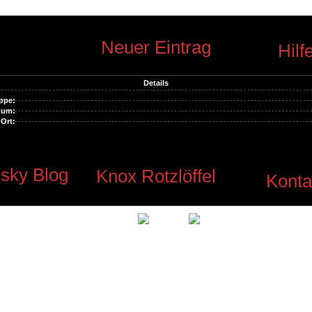
Neuer Eintrag
Hilf
Details
ppe:
tum:
Ort:
sky Blog
Knox Rotzlöffel
Konta