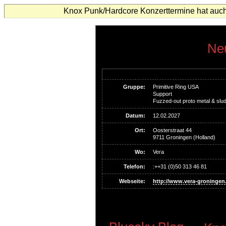
Knox Punk/Hardcore Konzerttermine hat auch
Neu
Gruppe:
Primitive Ring USA
Support
Fuzzed-out proto metal & slu
Datum:
12.02.2027
Ort:
Oosterstraat 44
9711 Groningen (Holland)
Wo:
Vera
Telefon:
:++31 (0)50 313 46 81
Webseite:
http://www.vera-groningen.