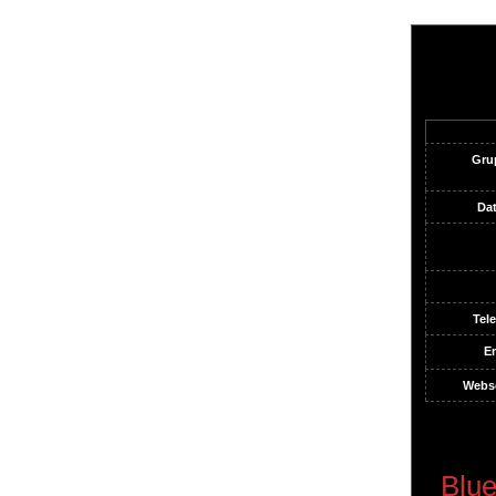
Gru
Da
Tele
Em
Webse
Blue