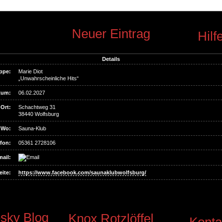
Neuer Eintrag
Hilf
Details
ppe:
Marie Diot
„Unwahrscheinliche Hits“
tum:
06.02.2027
Ort:
Schachtweg 31
38440 Wolfsburg
Wo:
Sauna-Klub
fon:
05361 2728106
ail:
ite:
https://www.facebook.com/saunaklubwolfsburg/
sky Blog
Knox Rotzlöffel