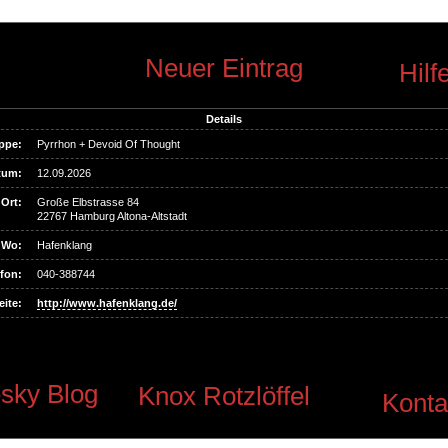
Neuer Eintrag
Hilf
Details
ppe:
Pyrrhon + Devoid Of Thought
tum:
12.09.2026
Ort:
Große Elbstrasse 84
22767 Hamburg Altona-Altstadt
Wo:
Hafenklang
fon:
040-388744
ite:
http://www.hafenklang.de/
sky Blog
Knox Rotzlöffel
Konta