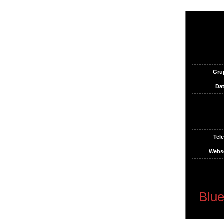
Gru
Da
Tele
Webse
Blue