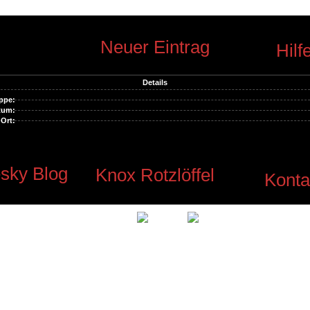
Neuer Eintrag
Hilf
Details
ppe:
tum:
Ort:
sky Blog
Knox Rotzlöffel
Konta