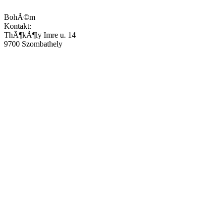
BohÃ©m
Kontakt:
ThÃ¶kÃ¶ly Imre u. 14
9700 Szombathely