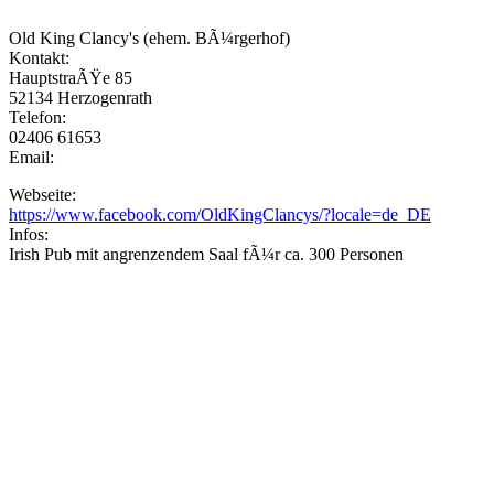
Old King Clancy's (ehem. BÃ¼rgerhof)
Kontakt:
HauptstraÃŸe 85
52134 Herzogenrath
Telefon:
02406 61653
Email:
Webseite:
https://www.facebook.com/OldKingClancys/?locale=de_DE
Infos:
Irish Pub mit angrenzendem Saal fÃ¼r ca. 300 Personen