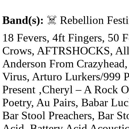
Band(s):
☠️ Rebellion Fest
18 Fevers, 4ft Fingers, 50
Crows, AFTRSHOCKS, All C
Anderson From Crazyhead, 
Virus, Arturo Lurkers/999 
Present ‚Cheryl – A Rock O
Poetry, Au Pairs, Babar L
Bar Stool Preachers, Bar St
Acid, Battery Acid Acoustic