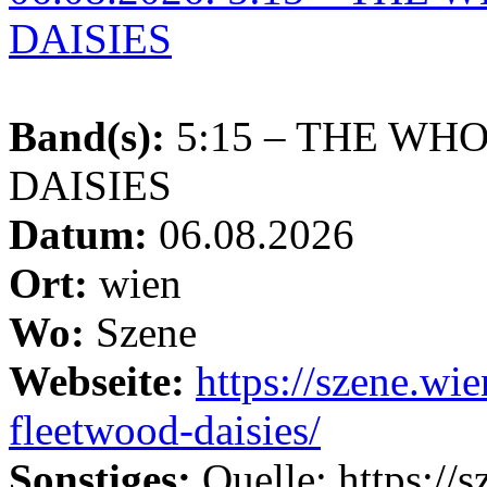
DAISIES
Band(s):
5:15 – THE WH
DAISIES
Datum:
06.08.2026
Ort:
wien
Wo:
Szene
Webseite:
https://szene.wi
fleetwood-daisies/
Sonstiges:
Quelle: https://sz