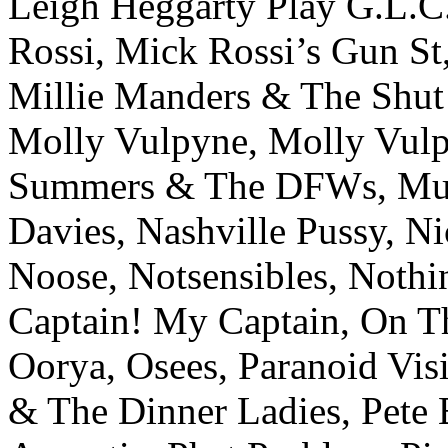
Leigh Heggarty Play G.L.C.
Rossi, Mick Rossi’s Gun 
Millie Manders & The Shut
Molly Vulpyne, Molly Vul
Summers & The DFWs, Musi
Davies, Nashville Pussy, 
Noose, Notsensibles, Nothi
Captain! My Captain, On 
Oorya, Osees, Paranoid Vis
& The Dinner Ladies, Pete