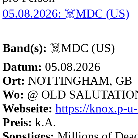
05.08.2026: ☠️MDC (US)
Band(s):
☠️MDC (US)
Datum:
05.08.2026
Ort:
NOTTINGHAM, GB
Wo:
@ OLD SALUTATIO
Webseite:
https://knox.p-
Preis:
k.A.
Sonstiges:
Millions of Dea