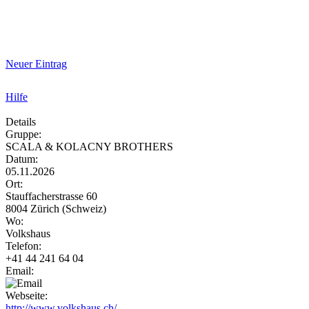
Neuer Eintrag
Hilfe
Details
Gruppe:
SCALA & KOLACNY BROTHERS
Datum:
05.11.2026
Ort:
Stauffacherstrasse 60
8004 Zürich (Schweiz)
Wo:
Volkshaus
Telefon:
+41 44 241 64 04
Email:
Webseite:
http://www.volkshaus.ch/