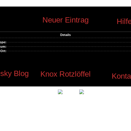
Neuer Eintrag
Hilf
Details
ppe:
tum:
Ort:
sky Blog
Knox Rotzlöffel
Konta