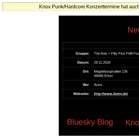
Knox Punk/Hardcore Konzerttermine hat auch
Neu
Gruppe:
The Ants + Fifty Five Feffi Fu
Datum:
28.11.2026
Ort:
Magdeburgerallee 136
99086 Erfurt
Wo:
Ilvers
Webseite:
http://www.ilvers.de/
Bluesky Blog
Kno