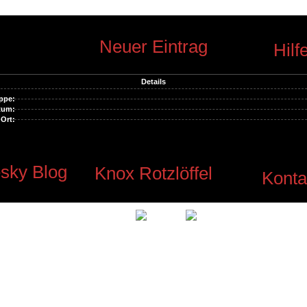
Neuer Eintrag
Hilf
Details
ppe:
tum:
Ort:
sky Blog
Knox Rotzlöffel
Konta