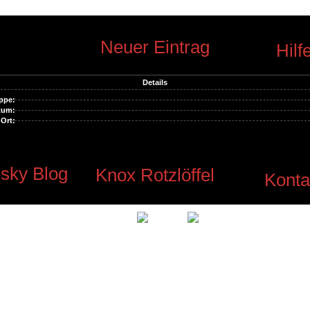
Neuer Eintrag
Hilf
Details
ppe:
tum:
Ort:
sky Blog
Knox Rotzlöffel
Konta