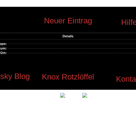
Neuer Eintrag
Hilf
Details
ppe:
tum:
Ort:
sky Blog
Knox Rotzlöffel
Konta