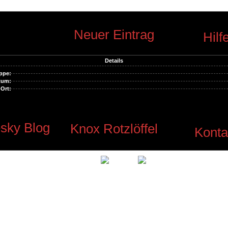
Neuer Eintrag
Hilf
Details
ppe:
tum:
Ort:
sky Blog
Knox Rotzlöffel
Konta