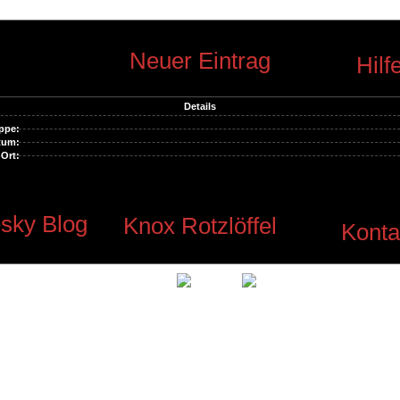
Neuer Eintrag
Hilf
Details
ppe:
tum:
Ort:
sky Blog
Knox Rotzlöffel
Konta