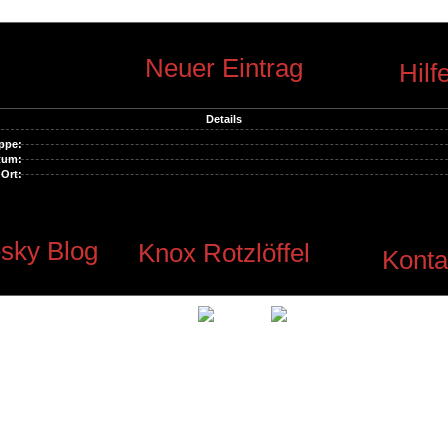
Neuer Eintrag
Hilf
Details
ppe:
tum:
Ort:
sky Blog
Knox Rotzlöffel
Konta