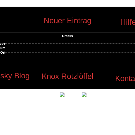
Neuer Eintrag
Hilf
Details
ppe:
tum:
Ort:
sky Blog
Knox Rotzlöffel
Konta