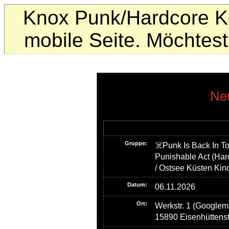
Knox Punk/Hardcore Ko
mobile Seite. Möchte
Neu
Gruppe:
☠️Punk Is Back In T
Punishable Act (Har
/ Ostsee Küsten Kin
Datum:
06.11.2026
Ort:
Werkstr. 1 (Google
15890 Eisenhüttenst