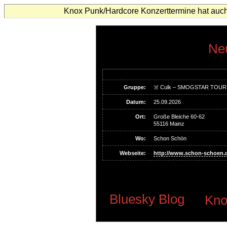
Knox Punk/Hardcore Konzerttermine hat auch
Neu
Gruppe:
☠️ Culk – SMOGSTAR TOUR (
Datum:
25.09.2026
Ort:
Große Bleiche 60-62
55116 Mainz
Wo:
Schon Schön
Webseite:
http://www.schon-schoen.d
Bluesky Blog
Kno