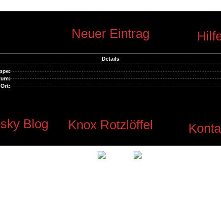
Neuer Eintrag
Hilf
Details
ppe:
tum:
Ort:
sky Blog
Knox Rotzlöffel
Konta