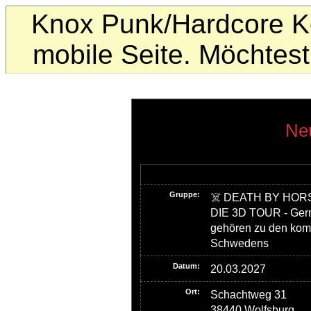
Knox Punk/Hardcore Ko
mobile Seite. Möchte
Neu
Gruppe:
☠️ DEATH BY HOR
DIE 3D TOUR - Ger
gehören zu den kom
Schwedens
Datum:
20.03.2027
Ort:
Schachtweg 31
38440 Wolfsburg