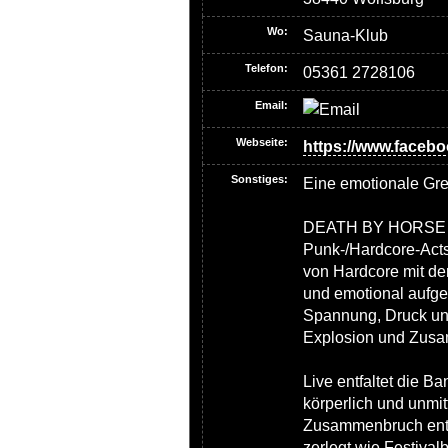
Wo:
Sauna-Klub
Telefon:
05361 2728106
Email:
Webseite:
https://www.faceb
Sonstiges:
Eine emotionale Gre
DEATH BY HORSE ge
Punk-/Hardcore-Acts
von Hardcore mit der
und emotional aufge
Spannung, Druck un
Explosion und Zus
Live entfaltet die B
körperlich und unmi
Zusammenbruch ents
zerlegt wie Festiv