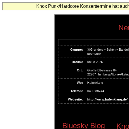
Knox Punk/Hardcore Konzerttermine hat auch
Neu
Gruppe:
☠️Grundeis + Seirén + Bandel
post-punk
Datum:
08.08.2026
Ort:
Große Elbstrasse 84
22767 Hamburg Altona-Altstad
Wo:
Hafenklang
Telefon:
040-388744
Webseite:
http://www.hafenklang.de/
Bluesky Blog
Kno