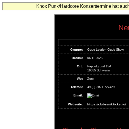
Knox Punk/Hardcore Konzerttermine hat auch
Neu
Gruppe:
Gude Leude - Gude Show
Datum:
06.11.2026
Ort:
Pappelgrund 15A
19055 Schwerin
Wo:
Zenit
Telefon:
49 (0) 3871 727429
Email:
Webseite:
https://clubzenit.ticket.io/