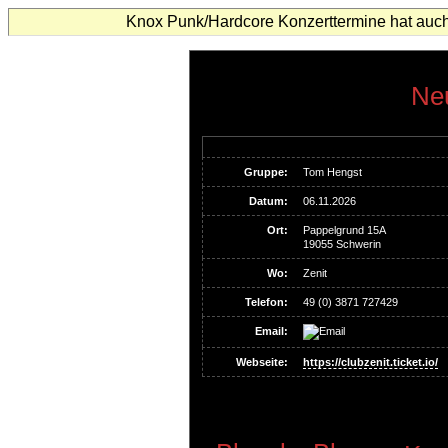
Knox Punk/Hardcore Konzerttermine hat auch
Neu
Gruppe:
Tom Hengst
Datum:
06.11.2026
Ort:
Pappelgrund 15A
19055 Schwerin
Wo:
Zenit
Telefon:
49 (0) 3871 727429
Email:
Webseite:
https://clubzenit.ticket.io/