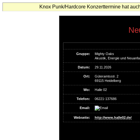
Knox Punk/Hardcore Konzerttermine hat auch
Neu
Gruppe:
Mighty Oaks
Akustik, Energie und Neuanfa
Datum:
29.11.2026
Ort:
Güteramtsstr. 2
69115 Heidelberg
Wo:
Halle 02
Telefon:
06221-137686
Email:
Webseite:
http://www.halle02.de/