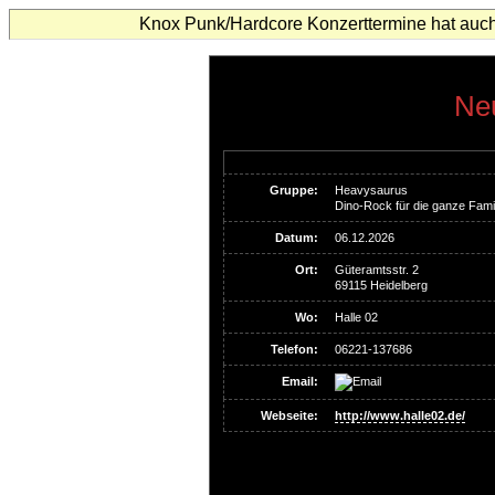
Knox Punk/Hardcore Konzerttermine hat auch
Neu
Gruppe:
Heavysaurus
Dino-Rock für die ganze Famil
Datum:
06.12.2026
Ort:
Güteramtsstr. 2
69115 Heidelberg
Wo:
Halle 02
Telefon:
06221-137686
Email:
Webseite:
http://www.halle02.de/