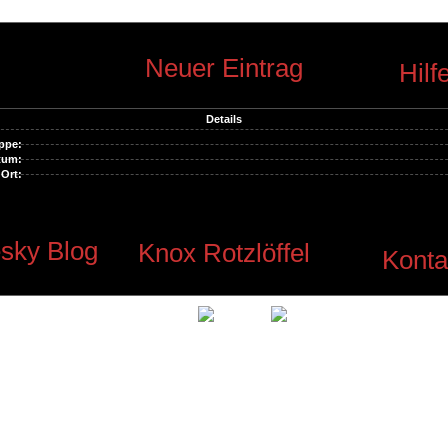
Neuer Eintrag
Hilf
Details
ppe:
tum:
Ort:
sky Blog
Knox Rotzlöffel
Konta