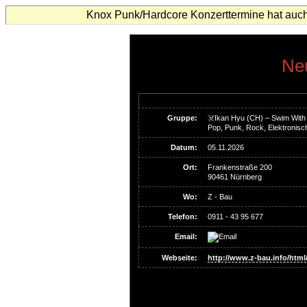
Knox Punk/Hardcore Konzerttermine hat auch
Neu
Gruppe:
☠️Ikan Hyu (CH) – Swim With
Pop, Punk, Rock, Elektronisc
Datum:
05.11.2026
Ort:
Frankenstraße 200
90461 Nürnberg
Wo:
Z - Bau
Telefon:
0911 - 43 95 677
Email:
Webseite:
http://www.z-bau.info/html