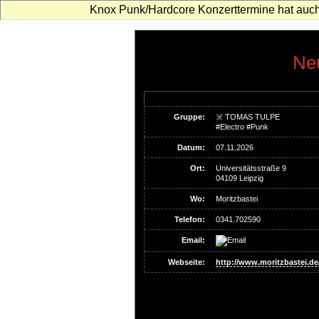
Knox Punk/Hardcore Konzerttermine hat auch
Neu
Gruppe:
☠️ TOMAS TULPE
#Electro #Punk
Datum:
07.11.2026
Ort:
Universitätsstraße 9
04109 Leipzig
Wo:
Moritzbastei
Telefon:
0341.702590
Email:
Webseite:
http://www.moritzbastei.de