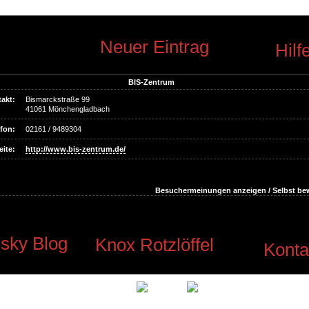
Neuer Eintrag
Hilf
BIS-Zentrum
akt:
Bismarckstraße 99
41061 Mönchengladbach
fon:
02161 / 9489304
ite:
http://www.bis-zentrum.de/
Besuchermeinungen anzeigen / Selbst be
sky Blog
Knox Rotzlöffel
Konta