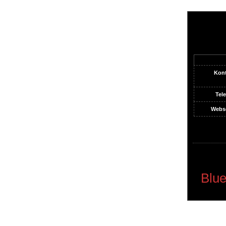
Kont
Tele
Webse
Blue