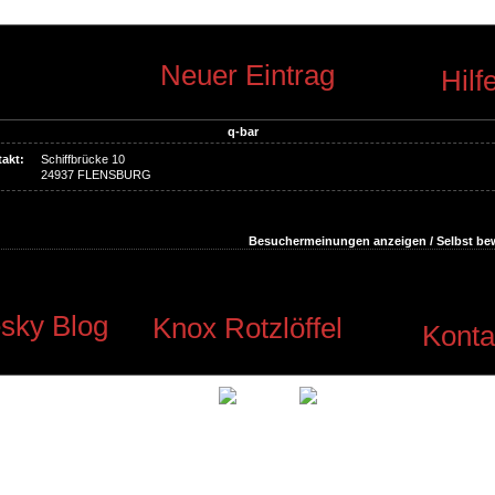
Neuer Eintrag
Hilf
q-bar
akt:
Schiffbrücke 10
24937 FLENSBURG
Besuchermeinungen anzeigen / Selbst be
sky Blog
Knox Rotzlöffel
Konta