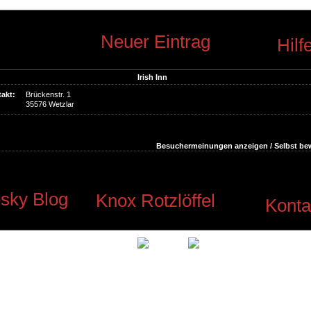
Neuer Eintrag
Hilf
Irish Inn
akt:
Brückenstr. 1
35576 Wetzlar
Besuchermeinungen anzeigen / Selbst be
sky Blog
Knox Rotzlöffel
Konta