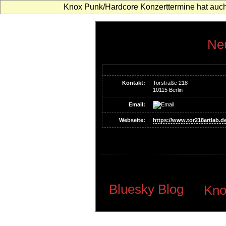
Knox Punk/Hardcore Konzerttermine hat auch
Neu
Kontakt:
Torstraße 218
10115 Berlin
Email:
Webseite:
https://www.tor218artlab.de
Bluesky Blog
Kno