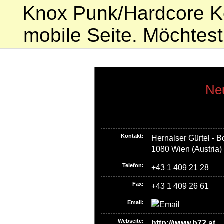
Knox Punk/Hardcore Ko
mobile Seite. Möchte
Neu
Kontakt:
Hernalser Gürtel - 
1080 Wien (Austria)
Telefon:
+43 1 409 21 28
Fax:
+43 1 409 26 61
Email:
Webseite:
http://www.b72.at