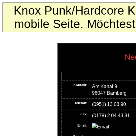
Knox Punk/Hardcore Ko
mobile Seite. Möchte
Neu
Kontakt:
Am Kanal 9
96047 Bamberg
Telefon:
(0951) 13 03 90
Fax:
(0179) 2 04 43 81
Email: