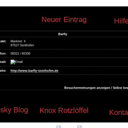
Neuer Eintrag
Hilf
Barfly
akt:
Marktstr. 4
87527 Sonthofen
fon:
08321 / 65330
ail:
ite:
http://www.barfly-sonthofen.de
Besuchermeinungen anzeigen / Selbst be
sky Blog
Knox Rotzlöffel
Konta