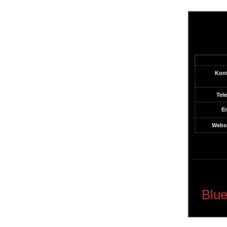
Kont
Tele
Em
Webse
Blue