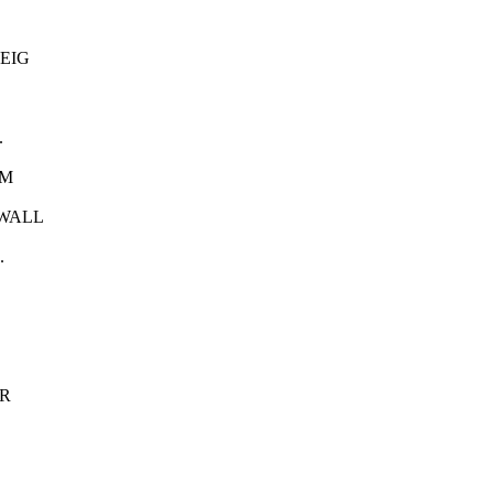
EIG
.
UM
RWALL
.
R